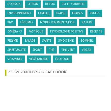
BOISSON
CITRON
DETOX
DO IT YOURSELF
ENVIRONNEMENT
FAMILLE
FRAISE
FRAISES
FRUITS
KIWI
LÉGUMES
MODES D’ALIMENTATION
NATURE
OMÉGA-3
PASTÈQUE
PSYCHOLOGIE POSITIVE
RECETTE
RÉGIME
SALADE
SANTÉ
SMOOTHIE
SOMMEIL
SPIRITUALITÉ
SPORT
THÉ
THÉ VERT
VEGAN
VITAMINES
VÉGÉTARISME
ÉCOLOGIE
SUIVEZ NOUS SUR FACEBOOK