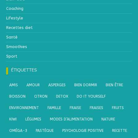
Coaching
Lifestyle
Recettes diet
Santé
Smoothies
Sport
ÉTIQUETTES
AMIS
AMOUR
ASPERGES
BIEN DORMIR
BIEN ÊTRE
BOISSON
CITRON
DETOX
DO IT YOURSELF
ENVIRONNEMENT
FAMILLE
FRAISE
FRAISES
FRUITS
KIWI
LÉGUMES
MODES D’ALIMENTATION
NATURE
OMÉGA-3
PASTÈQUE
PSYCHOLOGIE POSITIVE
RECETTE