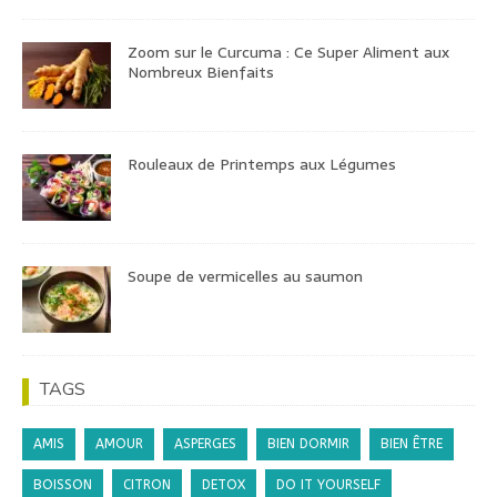
Zoom sur le Curcuma : Ce Super Aliment aux
Nombreux Bienfaits
Rouleaux de Printemps aux Légumes
Soupe de vermicelles au saumon
TAGS
AMIS
AMOUR
ASPERGES
BIEN DORMIR
BIEN ÊTRE
BOISSON
CITRON
DETOX
DO IT YOURSELF