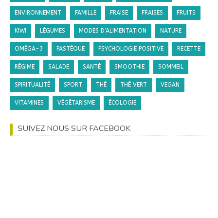
ENVIRONNEMENT
FAMILLE
FRAISE
FRAISES
FRUITS
KIWI
LÉGUMES
MODES D’ALIMENTATION
NATURE
OMÉGA-3
PASTÈQUE
PSYCHOLOGIE POSITIVE
RECETTE
RÉGIME
SALADE
SANTÉ
SMOOTHIE
SOMMEIL
SPIRITUALITÉ
SPORT
THÉ
THÉ VERT
VEGAN
VITAMINES
VÉGÉTARISME
ÉCOLOGIE
SUIVEZ NOUS SUR FACEBOOK