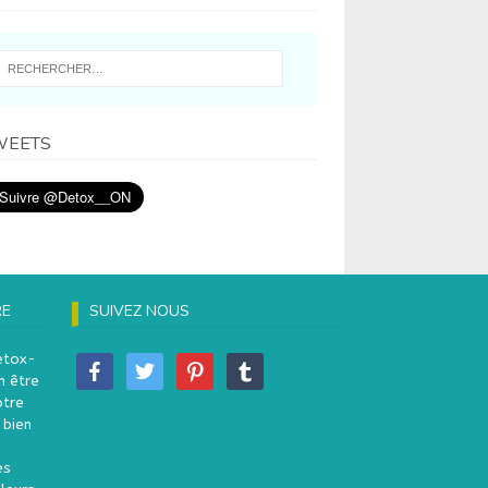
WEETS
RE
SUIVEZ NOUS
etox-
n être
otre
 bien
es