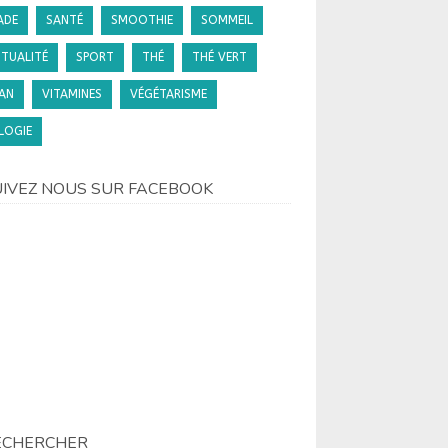
ADE
SANTÉ
SMOOTHIE
SOMMEIL
ITUALITÉ
SPORT
THÉ
THÉ VERT
AN
VITAMINES
VÉGÉTARISME
LOGIE
UIVEZ NOUS SUR FACEBOOK
ECHERCHER