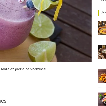
Spor
AR
issante et pleine de vitamines!
es: