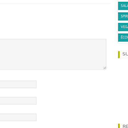
SAL
SPIR
VEG
ÉCO
S
R