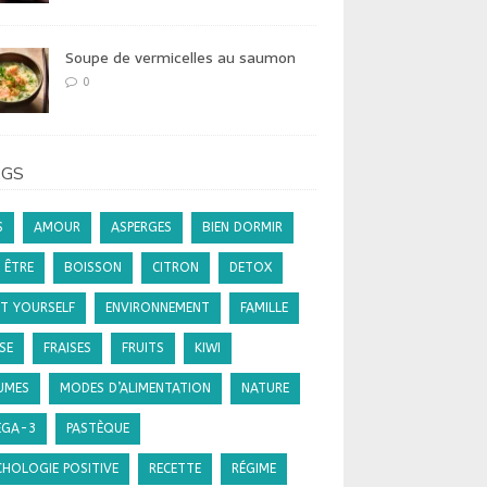
Soupe de vermicelles au saumon
0
AGS
S
AMOUR
ASPERGES
BIEN DORMIR
 ÊTRE
BOISSON
CITRON
DETOX
IT YOURSELF
ENVIRONNEMENT
FAMILLE
SE
FRAISES
FRUITS
KIWI
UMES
MODES D’ALIMENTATION
NATURE
GA-3
PASTÈQUE
CHOLOGIE POSITIVE
RECETTE
RÉGIME