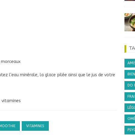
T
s morceaux
AMI
BIEN
tez l’eau minérale, la glace pilée ainsi que le jus de votre
DO 
FRAI
e vitamines
LÉG
OMÉ
MOOTHIE
VITAMINES
PSY