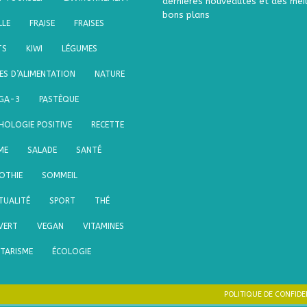
dernières nouveautés et des meil
bons plans
LLE
FRAISE
FRAISES
TS
KIWI
LÉGUMES
S D’ALIMENTATION
NATURE
GA-3
PASTÈQUE
HOLOGIE POSITIVE
RECETTE
ME
SALADE
SANTÉ
OTHIE
SOMMEIL
ITUALITÉ
SPORT
THÉ
VERT
VEGAN
VITAMINES
TARISME
ÉCOLOGIE
POLITIQUE DE CONFIDE