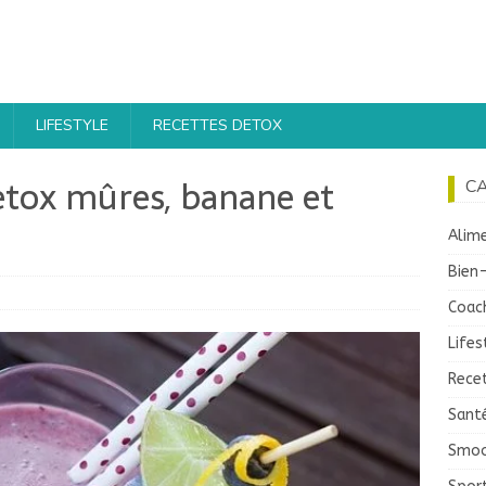
LIFESTYLE
RECETTES DETOX
etox mûres, banane et
C
Alime
Bien
Coac
Lifes
Recet
Sant
Smoo