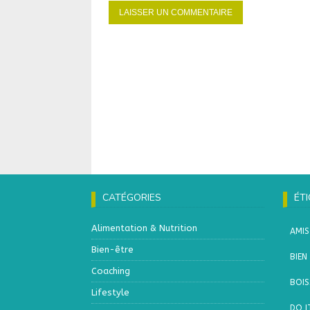
CATÉGORIES
ÉT
Alimentation & Nutrition
AMIS
Bien-être
BIEN
Coaching
BOI
Lifestyle
DO I