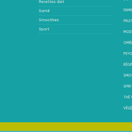
Recettes diet
FAMI
Santé
Smoothies
FRUI
Sport
MODE
OMÉ
PSYC
RÉGI
SMO
SPIR
THÉ 
VÉGÉ