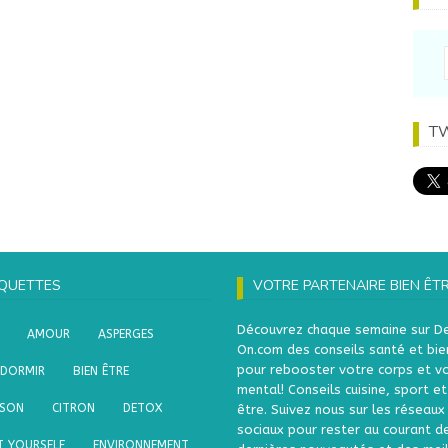
T
IQUETTES
VOTRE PARTENAIRE BIEN ÊT
Découvrez chaque semaine sur D
AMOUR
ASPERGES
On.com des conseils santé et bie
pour rebooster votre corps et v
 DORMIR
BIEN ÊTRE
mental! Conseils cuisine, sport et
SSON
CITRON
DETOX
être. Suivez nous sur les réseaux
sociaux pour rester au courant d
T YOURSELF
ENVIRONNEMENT