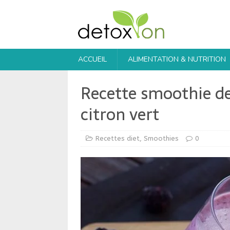
ACCUEIL
ALIMENTATION & NUTRITION
Recette smoothie d
citron vert
Recettes diet
,
Smoothies
0