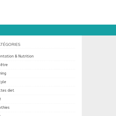
ATÉGORIES
ntation & Nutrition
-être
hing
tyle
tes diet
é
thies