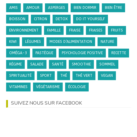
AMIS
AMOUR
ASPERGES
BIEN DORMIR
BIEN ÊTRE
BOISSON
CITRON
DETOX
DO IT YOURSELF
ENVIRONNEMENT
FAMILLE
FRAISE
FRAISES
FRUITS
KIWI
LÉGUMES
MODES D’ALIMENTATION
NATURE
OMÉGA-3
PASTÈQUE
PSYCHOLOGIE POSITIVE
RECETTE
RÉGIME
SALADE
SANTÉ
SMOOTHIE
SOMMEIL
SPIRITUALITÉ
SPORT
THÉ
THÉ VERT
VEGAN
VITAMINES
VÉGÉTARISME
ÉCOLOGIE
SUIVEZ NOUS SUR FACEBOOK