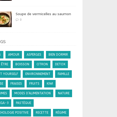
Soupe de vermicelles au saumon
0
AGS
S
AMOUR
ASPERGES
BIEN DORMIR
 ÊTRE
BOISSON
CITRON
DETOX
IT YOURSELF
ENVIRONNEMENT
FAMILLE
SE
FRAISES
FRUITS
KIWI
UMES
MODES D’ALIMENTATION
NATURE
GA-3
PASTÈQUE
CHOLOGIE POSITIVE
RECETTE
RÉGIME