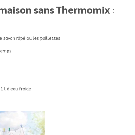
e maison sans Thermomix
:
le savon râpé ou les paillettes
 temps
1 l d’eau froide