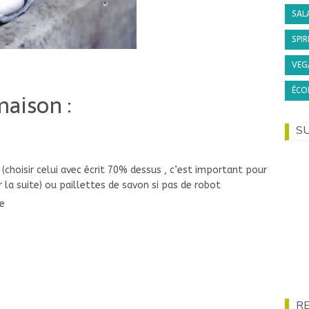
SAL
SPIR
VEG
ÉCO
maison :
S
(choisir celui avec écrit 70% dessus , c’est important pour
ar la suite) ou paillettes de savon si pas de robot
de
R