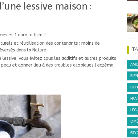
d’une lessive maison :
s et 1 euro le litre !!!
aturels et réutilisation des contenants : moins de
T
éversés dans la Nature .
e lessive, vous évitez tous les additifs et autres produits
AMI
a peau et donner lieu à des troubles atopiques ( eczéma,
BIEN
DO 
FRAI
LÉG
OMÉ
PSY