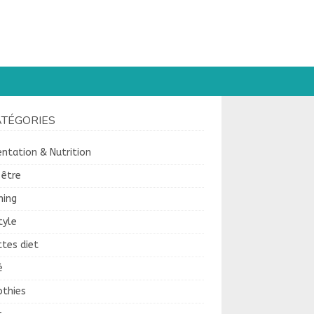
ATÉGORIES
ntation & Nutrition
-être
hing
tyle
tes diet
é
thies