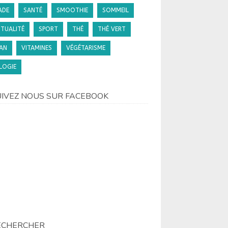
ADE
SANTÉ
SMOOTHIE
SOMMEIL
ITUALITÉ
SPORT
THÉ
THÉ VERT
AN
VITAMINES
VÉGÉTARISME
LOGIE
UIVEZ NOUS SUR FACEBOOK
ECHERCHER